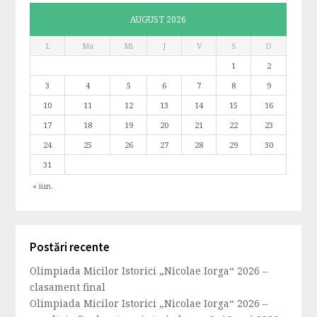
AUGUST 2026
L
Ma
Mi
J
V
S
D
1
2
3
4
5
6
7
8
9
10
11
12
13
14
15
16
17
18
19
20
21
22
23
24
25
26
27
28
29
30
31
« iun.
Postări recente
Olimpiada Micilor Istorici „Nicolae Iorga“ 2026 –
clasament final
Olimpiada Micilor Istorici „Nicolae Iorga“ 2026 –