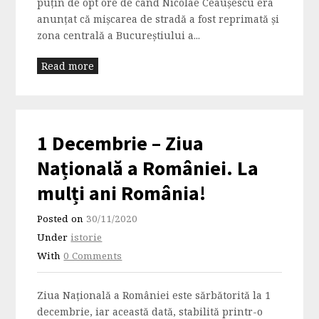
puţin de opt ore de când Nicolae Ceauşescu era
anunţat că mişcarea de stradă a fost reprimată şi
zona centrală a Bucureștiului a...
Read more
1 Decembrie – Ziua
Națională a României. La
mulți ani România!
Posted on
30/11/2020
Under
istorie
With
0 Comments
Ziua Națională a României este sărbătorită la 1
decembrie, iar această dată, stabilită printr-o