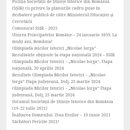
Poziția Societății de Științe Istorice din România
(SȘIR) cu privire la planurile cadru puse în
dezbatere publică de către Ministerul Educației și
Cercetării
Comunicat SSIR – 2025
Unirea Principatelor Române – 24 ianuarie 1859. La
mulți ani, România!
Olimpiada micilor istorici „Nicolae Iorga”
Rezultatele obținute la etapa națională 2024 – SSIR
Olimpiada Micilor Istorici – „Nicolae Iorga“, Etapa
națională, 20 aprilie 2024
Rezultate Olimpiada Micilor Istorici – „Nicolae
Iorga“ Etapa județeană, Dolj, 23 martie 2024
Olimpiada Micilor Istorici – „Nicolae Iorga“ Etapa
județeană, Dolj, 23 martie 2024
Forumul Societăţii de Ştiinţe Istorice din România
(19-22 iulie 2021)
Înălțarea Domnului. Ziua Eroilor – 10 iunie 2021
Sărbători Fericite 2021!