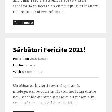
din 4 mai 1920 s-a stabilit ca aceasta să fie
sărbătorită în fiecare an cu prilejul zilei Înălțării
Domnului, dată reconfirmată...
Read more
Sărbători Fericite 2021!
Posted on
30/04/2021
Under
istorie
With
0 Comments
Sărbătoarea Învierii revarsă speranţă,
înţelegere şi bucurie în lăcaşul fiecăruia dintre
noi. Deschide-ţi inima şi păşeşte cu pioşenie în
acest cadru sacru. Sărbători Fericite!