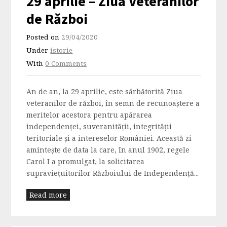
29 aprilie – Ziua Veteranilor
de Război
Posted on
29/04/2020
Under
istorie
With
0 Comments
An de an, la 29 aprilie, este sărbătorită Ziua
veteranilor de război, în semn de recunoaştere a
meritelor acestora pentru apărarea
independenţei, suveranităţii, integrităţii
teritoriale şi a intereselor României. Această zi
aminteşte de data la care, în anul 1902, regele
Carol I a promulgat, la solicitarea
supravieţuitorilor Războiului de Independenţă...
Read more