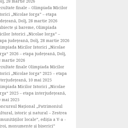
lj, 28 martie 2026
zultate finale – Olimpiada Micilor
torici „Nicolae Iorga” – etapa
dețeană, Dolj, 28 martie 2026
ubiecte și bareme, Olimpiada
cilor Istorici „Nicolae Iorga” –
apa județeană, Dolj, 28 martie 2026
impiada Micilor Istorici „Nicolae
rga“ 2026 – etapa județeană, Dolj,
8 martie 2026
ezultate finale Olimpiada Micilor
torici „Nicolae Iorga“ 2025 – etapa
nterjudețeană, 10 mai 2025
impiada Micilor Istorici „Nicolae
rga“ 2025 – etapa interjudețeană,
0 mai 2025
oncursul Național „Patrimoniul
ltural, istoric și natural – Zestrea
munităților locale”, ediția a V-a -
Eroi, monumente și biserici”