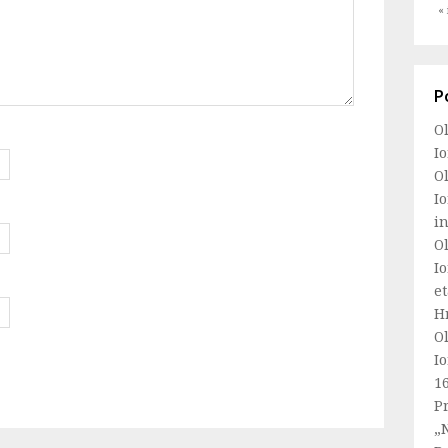
« 
P
Ol
Io
Ol
Io
i
Ol
Io
e
Hr
Ol
Io
1
Pr
„N