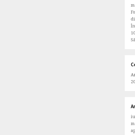
m
Fo
d
Î
1
Să
C
A
2
A
i
m
ap