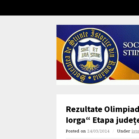
Rezultate Olimpiada
Iorga“ Etapa județ
Posted on
24/03/2024
/
Under
ist