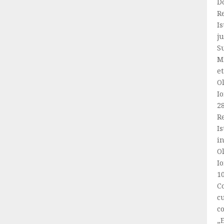
Do
Re
Is
ju
S
Mi
et
Ol
Io
2
R
Is
i
Ol
Io
1
C
cu
co
„