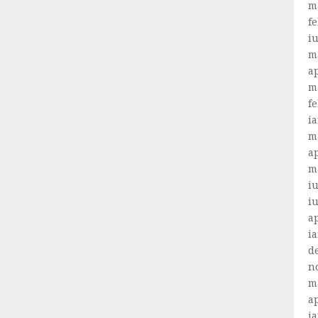
m
f
i
m
ap
m
f
i
m
ap
m
iu
i
ap
i
d
n
m
ap
i