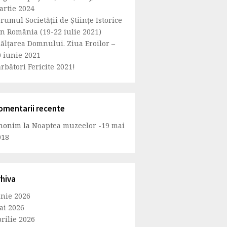
artie 2024
rumul Societăţii de Ştiinţe Istorice
in România (19-22 iulie 2021)
nălțarea Domnului. Ziua Eroilor –
0 iunie 2021
rbători Fericite 2021!
omentarii recente
nonim
la
Noaptea muzeelor -19 mai
018
rhiva
unie 2026
ai 2026
rilie 2026