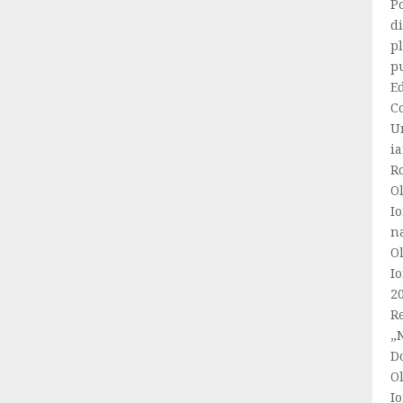
Po
di
p
p
Ed
C
U
ia
R
Ol
Io
n
Ol
Io
2
Re
„
Do
Ol
Io