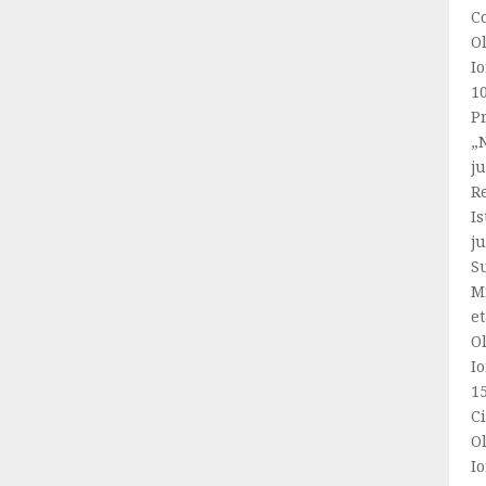
C
Ol
Io
1
Pr
„N
ju
R
Is
ju
S
Mi
et
Ol
Io
1
C
Ol
Io