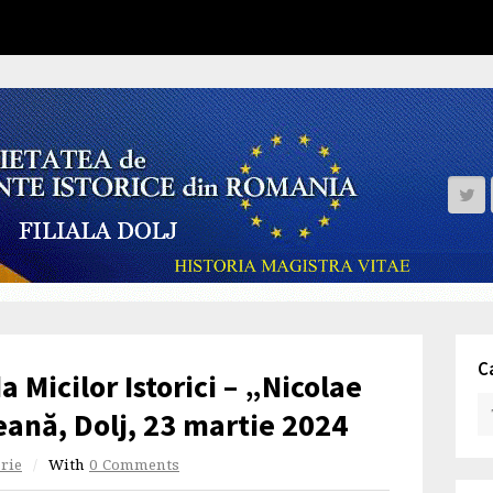
C
 Micilor Istorici – „Nicolae
eană, Dolj, 23 martie 2024
orie
/
With
0 Comments