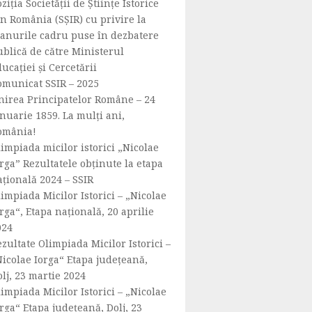
ziția Societății de Științe Istorice
n România (SȘIR) cu privire la
lanurile cadru puse în dezbatere
ublică de către Ministerul
ucației și Cercetării
omunicat SSIR – 2025
nirea Principatelor Române – 24
nuarie 1859. La mulți ani,
omânia!
impiada micilor istorici „Nicolae
rga” Rezultatele obținute la etapa
ațională 2024 – SSIR
impiada Micilor Istorici – „Nicolae
rga“, Etapa națională, 20 aprilie
024
zultate Olimpiada Micilor Istorici –
Nicolae Iorga“ Etapa județeană,
lj, 23 martie 2024
impiada Micilor Istorici – „Nicolae
rga“ Etapa județeană, Dolj, 23