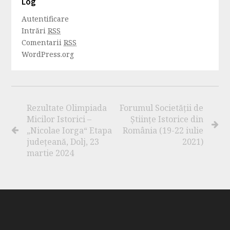
Log
Autentificare
Intrări
RSS
Comentarii
RSS
WordPress.org
Rezultate Olimpiada
Forumul Societăţii de
Micilor Istorici –
Ştiinţe Istorice din
„Nicolae Iorga“ Etapa
România (19-22 iulie
județeană, Dolj, 23
2021)
martie 2024