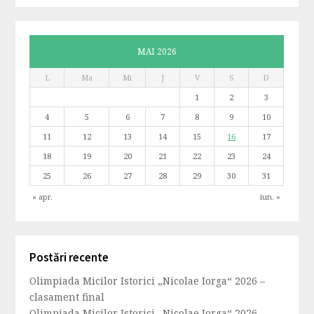
MAI 2026
L
Ma
Mi
J
V
S
D
1
2
3
4
5
6
7
8
9
10
11
12
13
14
15
16
17
18
19
20
21
22
23
24
25
26
27
28
29
30
31
« apr.
iun. »
Postări recente
Olimpiada Micilor Istorici „Nicolae Iorga“ 2026 –
clasament final
Olimpiada Micilor Istorici „Nicolae Iorga“ 2026 –