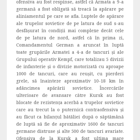
ofensiva au fost respinse, astfel că Armata a 9-a
germană a fost obligată să treacă la apărare pe
aliniamentul pe care se afla. Luptele de apărare
ale trupelor sovietice de pe latura de sud s-au
desfăşurat în condiţii mai complexe decât cele
de pe latura de nord, astfel că în prima zi,
Comandamentul German a aruncat în luptă
toate grupările Armatei a 4-a de tancuri şi ale
Grupului operativ Kempf, care totalizau 5 divizii
de infanterie şi o divizie motorizată cu aproape
1000 de tancuri, care au reuşit, cu pierderi
grele, să înainteze aproximativ 10-18 km în
adâncimea apărării sovietice. Încercările
ulterioare de avansare către Kursk au fost
blocate de rezistenţa acerbă a trupelor sovietice
care au trecut la o puternică contraofensiva și
au făcut ca bilanţul bătăliei după o săptămână
de luptă să fie de aproximativ 1600 de tancuri
germane distruse şi alte 500 de tancuri avariate.
Ofensiva de la Kursk a fost ultima mare