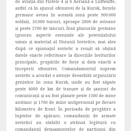
de aviația din Flotele 4 și 6 Aeriană a Luftwaffe,
astfel că în ajunul ofensivei de la Kursk, forţele
germane aveau în această zonă peste 900.000
soldaţi, 10.000 tunuri, aproape 2000 de avioane
şi peste 2700 de tancuri. Însă planurile germane
ignorau aspecte esenţiale ale potenţialului
uman şi material al Uniunii Sovietice, mai ales
după ce spionajul sovietic a reuşit să obţină
datele exacte referitoare la direcţiile loviturilor
principale, grupările de forţe și data exactă a
începerii ofensivei. Comandamentul suprem
sovietic a acordat o atenţie deosebită organizării
genistice în zona Kursk, unde au fost săpate
peste 4000 de km de tranşee şi de şanţuri de
comunicaţii și au fost plasate peste 1500 de mine
antitanc şi 1700 de mine antipersonal pe fiecare
kilometru de front. În perioada de pregătire a
luptelor de apărare, comandanţii de armate
sovietici au stabilit o strânsă legătură cu
comandanţii detaşamentelor de partizani din