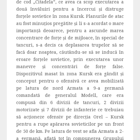
de cod „Citadela”, ce avea ca scop executarea a
două învăluiri pentru a încercui şi distruge
forţele sovietice în zona Kursk. Planurile de atac
au fost minuţios pregătite şi li s-a acordat o mare
importanţă deoarece, pentru a ascunde marea
concentrare de forţe şi de mijloace, în special de
tancuri, s-a decis ca deplasarea trupelor să se
facă doar noaptea, căutându-se să se inducă în
eroare forţele sovietice, prin executarea unor
manevre şi concentrări de forţe false.
Dispozitivul masat în zona Kursk era gândit şi
conceput pentru o ofensivă ce avea mobilizată
pe latura de nord Armata a 9-a germană
comandată de generalul Modell, care era
compusă din 6 divizii de tancuri, 2 divizii
motorizate şi 7 divizii de infanterie ce trebuiau
să acţioneze ofensiv pe direcţia Orel – Kursk
pentru a rupe apărarea sovieticilor pe un front
de 50 de km. Pe latura de vest se afla Armata a 2-
a germană, aflată tot în compunerea Grupului