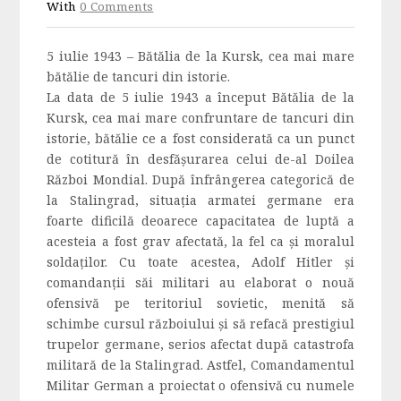
With
0 Comments
5 iulie 1943 – Bătălia de la Kursk, cea mai mare
bătălie de tancuri din istorie.
La data de 5 iulie 1943 a început Bătălia de la
Kursk, cea mai mare confruntare de tancuri din
istorie, bătălie ce a fost considerată ca un punct
de cotitură în desfășurarea celui de-al Doilea
Război Mondial. După înfrângerea categorică de
la Stalingrad, situaţia armatei germane era
foarte dificilă deoarece capacitatea de luptă a
acesteia a fost grav afectată, la fel ca şi moralul
soldaţilor. Cu toate acestea, Adolf Hitler şi
comandanţii săi militari au elaborat o nouă
ofensivă pe teritoriul sovietic, menită să
schimbe cursul războiului şi să refacă prestigiul
trupelor germane, serios afectat după catastrofa
militară de la Stalingrad. Astfel, Comandamentul
Militar German a proiectat o ofensivă cu numele