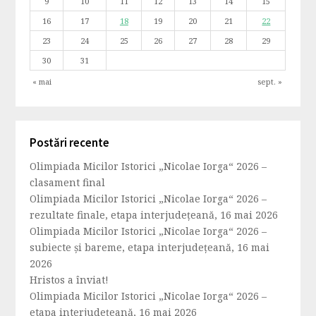
9
10
11
12
13
14
15
16
17
18
19
20
21
22
23
24
25
26
27
28
29
30
31
« mai
sept. »
Postări recente
Olimpiada Micilor Istorici „Nicolae Iorga“ 2026 –
clasament final
Olimpiada Micilor Istorici „Nicolae Iorga“ 2026 –
rezultate finale, etapa interjudețeană, 16 mai 2026
Olimpiada Micilor Istorici „Nicolae Iorga“ 2026 –
subiecte și bareme, etapa interjudețeană, 16 mai
2026
Hristos a înviat!
Olimpiada Micilor Istorici „Nicolae Iorga“ 2026 –
etapa interjudețeană, 16 mai 2026