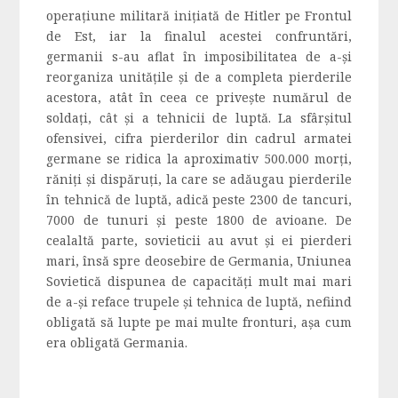
operaţiune militară iniţiată de Hitler pe Frontul
de Est, iar la finalul acestei confruntări,
germanii s-au aflat în imposibilitatea de a-şi
reorganiza unităţile şi de a completa pierderile
acestora, atât în ceea ce priveşte numărul de
soldaţi, cât şi a tehnicii de luptă. La sfârşitul
ofensivei, cifra pierderilor din cadrul armatei
germane se ridica la aproximativ 500.000 morţi,
răniţi şi dispăruți, la care se adăugau pierderile
în tehnică de luptă, adică peste 2300 de tancuri,
7000 de tunuri şi peste 1800 de avioane. De
cealaltă parte, sovieticii au avut și ei pierderi
mari, însă spre deosebire de Germania, Uniunea
Sovietică dispunea de capacităţi mult mai mari
de a-şi reface trupele şi tehnica de luptă, nefiind
obligată să lupte pe mai multe fronturi, așa cum
era obligată Germania.