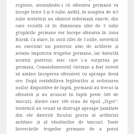
regiune, anunțându-i că ofensiva germană va
începe între 3 şi 6 iulie. Astfel, în noaptea de 4/5
iulie sovieticii au obţinut informaţii exacte, din
care rezultă că în dimineaţa zilei de 5 iulie
grupările germane vor începe ofensiva în zona
Kursk. Ca atare, în zorii zilei de 5 iulie, sovieticii
au executat un puternic atac de artilerie şi
aviaţie împotriva trupelor germane, iar datorită
acestui puternic atac care i-a surprins pe
germani, Comandamentul German a fost nevoit
să amâne începerea ofensivei cu aproape două
ore. După restabilirea legăturilor şi ordonarea
noilor dispozitive de luptă, germanii au trecut la
ofensivă și au aruncat în luptă peste 500 de
tancuri, dintre care 100 erau de tipul „Tiger”.
Sovieticii au reuşit să distrugă aproape jumătate
din ele datorită focului precis al artileriei
antitanc şi al vânătorilor de tancuri. Toate
încercările trupelor germane de a porni