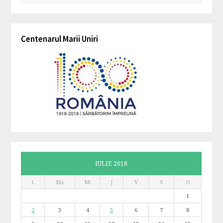
Centenarul Marii Uniri
IULIE 2018
L
Ma
Mi
J
V
S
D
1
2
3
4
5
6
7
8