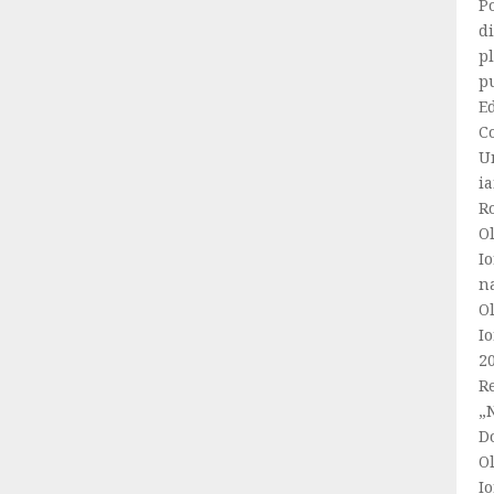
Po
di
p
p
Ed
C
U
ia
R
Ol
Io
n
Ol
Io
2
Re
„
Do
Ol
Io