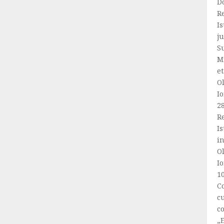
Do
Re
Is
ju
S
Mi
et
Ol
Io
2
R
Is
i
Ol
Io
1
C
cu
co
„