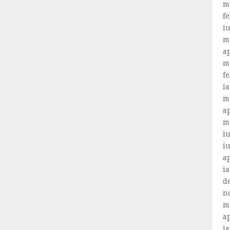
m
f
i
m
ap
m
f
i
m
ap
m
iu
i
ap
i
d
n
m
ap
i