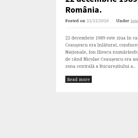
România.
Posted on
22/12/2020
/
Under
ist
22 decembrie 1989 este ziua în ca
Ceauşescu era înlăturat, conducer
Naţionale, Ion Iliescu numărându-
de când Nicolae Ceauşescu era anu
zona centrală a Bucureștiului a...
Read more