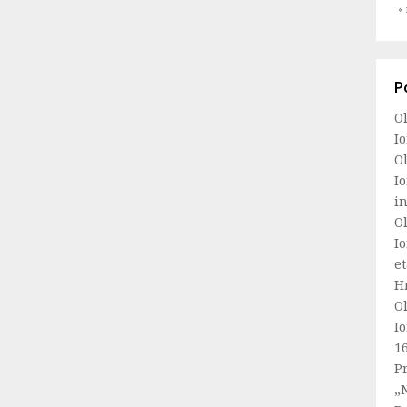
«
P
Ol
Io
Ol
Io
i
Ol
Io
e
Hr
Ol
Io
1
Pr
„N