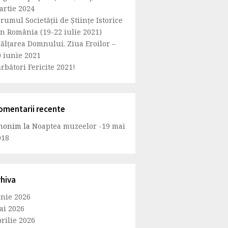
artie 2024
rumul Societăţii de Ştiinţe Istorice
in România (19-22 iulie 2021)
nălțarea Domnului. Ziua Eroilor –
0 iunie 2021
rbători Fericite 2021!
omentarii recente
nonim
la
Noaptea muzeelor -19 mai
018
rhiva
unie 2026
ai 2026
rilie 2026