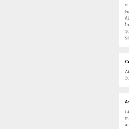
m
Fo
d
Î
1
Să
C
A
2
A
i
m
ap