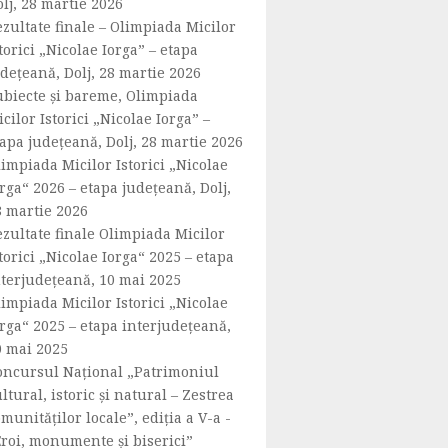
lj, 28 martie 2026
zultate finale – Olimpiada Micilor
torici „Nicolae Iorga” – etapa
dețeană, Dolj, 28 martie 2026
ubiecte și bareme, Olimpiada
cilor Istorici „Nicolae Iorga” –
apa județeană, Dolj, 28 martie 2026
impiada Micilor Istorici „Nicolae
rga“ 2026 – etapa județeană, Dolj,
8 martie 2026
ezultate finale Olimpiada Micilor
torici „Nicolae Iorga“ 2025 – etapa
nterjudețeană, 10 mai 2025
impiada Micilor Istorici „Nicolae
rga“ 2025 – etapa interjudețeană,
0 mai 2025
oncursul Național „Patrimoniul
ltural, istoric și natural – Zestrea
munităților locale”, ediția a V-a -
Eroi, monumente și biserici”