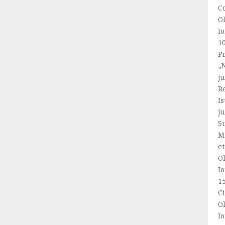
C
Ol
Io
1
Pr
„N
ju
R
Is
ju
S
Mi
et
Ol
Io
1
C
Ol
Io