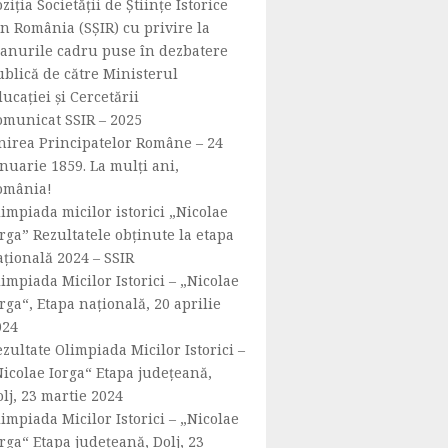
ziția Societății de Științe Istorice
n România (SȘIR) cu privire la
lanurile cadru puse în dezbatere
ublică de către Ministerul
ucației și Cercetării
omunicat SSIR – 2025
nirea Principatelor Române – 24
nuarie 1859. La mulți ani,
omânia!
impiada micilor istorici „Nicolae
rga” Rezultatele obținute la etapa
ațională 2024 – SSIR
impiada Micilor Istorici – „Nicolae
rga“, Etapa națională, 20 aprilie
024
zultate Olimpiada Micilor Istorici –
Nicolae Iorga“ Etapa județeană,
lj, 23 martie 2024
impiada Micilor Istorici – „Nicolae
rga“ Etapa județeană, Dolj, 23