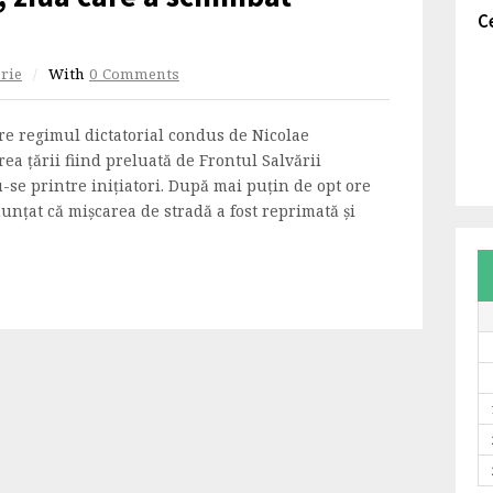
C
orie
/
With
0 Comments
re regimul dictatorial condus de Nicolae
ea țării fiind preluată de Frontul Salvării
se printre iniţiatori. După mai puţin de opt ore
nţat că mişcarea de stradă a fost reprimată şi