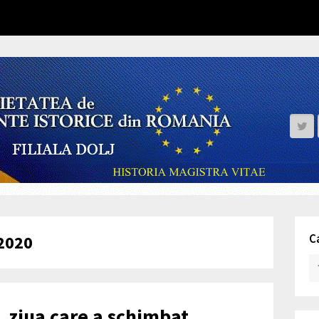
C
/2020
 ziua care a schimbat