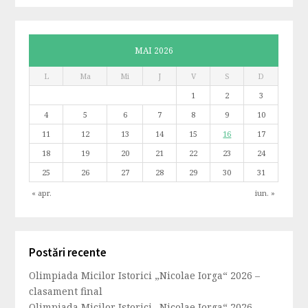
MAI 2026
L
Ma
Mi
J
V
S
D
1
2
3
4
5
6
7
8
9
10
11
12
13
14
15
16
17
18
19
20
21
22
23
24
25
26
27
28
29
30
31
« apr.
iun. »
Postări recente
Olimpiada Micilor Istorici „Nicolae Iorga“ 2026 –
clasament final
Olimpiada Micilor Istorici „Nicolae Iorga“ 2026 –