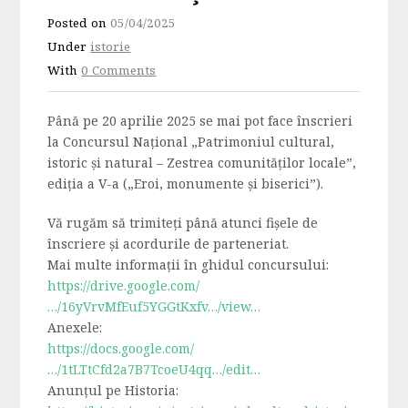
Posted on
05/04/2025
Under
istorie
With
0 Comments
Până pe 20 aprilie 2025 se mai pot face înscrieri
la Concursul Național „Patrimoniul cultural,
istoric și natural – Zestrea comunităților locale”,
ediția a V-a („Eroi, monumente și biserici”).
Vă rugăm să trimiteți până atunci fișele de
înscriere și acordurile de parteneriat.
Mai multe informații în ghidul concursului:
https://drive.google.com/
…/16yVrvMfEuf5YGGtKxfv…/view…
Anexele:
https://docs.google.com/
…/1tLTtCfd2a7B7TcoeU4qq…/edit…
Anunțul pe Historia: