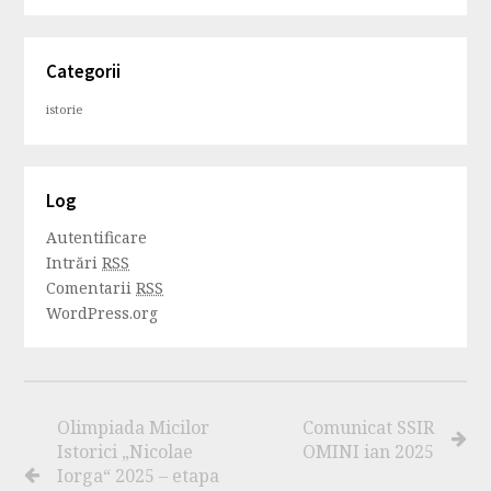
Categorii
istorie
Log
Autentificare
Intrări
RSS
Comentarii
RSS
WordPress.org
Olimpiada Micilor
Comunicat SSIR
Istorici „Nicolae
OMINI ian 2025
Iorga“ 2025 – etapa