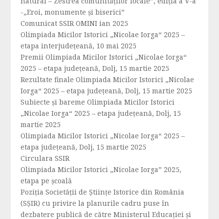
natural – Zestrea comunităților locale”, ediția a V-a
-„Eroi, monumente și biserici”
Comunicat SSIR OMINI ian 2025
Olimpiada Micilor Istorici „Nicolae Iorga“ 2025 –
etapa interjudeţeană, 10 mai 2025
Premii Olimpiada Micilor Istorici „Nicolae Iorga“
2025 – etapa județeană, Dolj, 15 martie 2025
Rezultate finale Olimpiada Micilor Istorici „Nicolae
Iorga“ 2025 – etapa județeană, Dolj, 15 martie 2025
Subiecte și bareme Olimpiada Micilor Istorici
„Nicolae Iorga“ 2025 – etapa județeană, Dolj, 15
martie 2025
Olimpiada Micilor Istorici „Nicolae Iorga“ 2025 –
etapa județeană, Dolj, 15 martie 2025
Circulara SSIR
Olimpiada Micilor Istorici „Nicolae Iorga” 2025,
etapa pe școală
Poziția Societății de Științe Istorice din România
(SȘIR) cu privire la planurile cadru puse în
dezbatere publică de către Ministerul Educației și