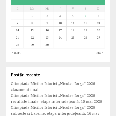
L
Ma
Mi
J
V
S
D
1
2
3
4
5
6
7
8
9
10
11
12
13
14
15
16
17
18
19
20
21
22
23
24
25
26
27
28
29
30
« mart.
mai »
Postări recente
Olimpiada Micilor Istorici „Nicolae Iorga“ 2026 –
clasament final
Olimpiada Micilor Istorici „Nicolae Iorga“ 2026 –
rezultate finale, etapa interjudețeană, 16 mai 2026
Olimpiada Micilor Istorici „Nicolae Iorga“ 2026 –
subiecte și bareme, etapa interjudețeană, 16 mai